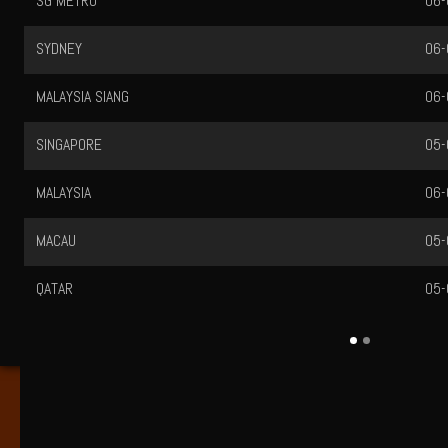
TOTOMACAU 1600
8814
TOTOMACAU 1900
3830
TOTOMACAU 2200
6379
0715
4549
2883
5930