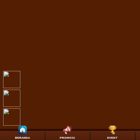
BERANDA
PROMOSI
EVENT