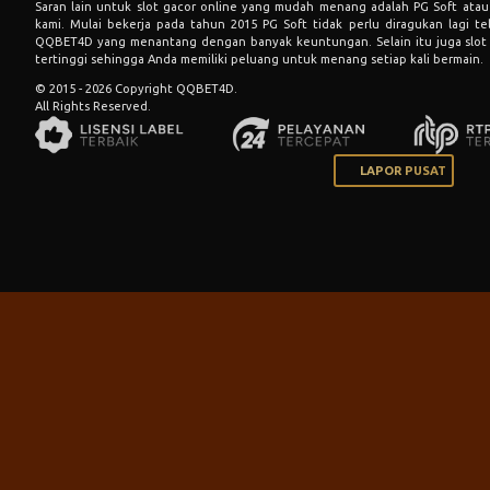
Saran lain untuk slot gacor online yang mudah menang adalah PG Soft atau
kami. Mulai bekerja pada tahun 2015 PG Soft tidak perlu diragukan lagi t
QQBET4D yang menantang dengan banyak keuntungan. Selain itu juga slot on
tertinggi sehingga Anda memiliki peluang untuk menang setiap kali bermain.
© 2015 - 2026 Copyright QQBET4D.
All Rights Reserved.
LAPOR PUSAT