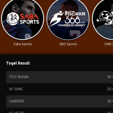
Saba Sports
SBO Sports
CMD 
Togel Result
HONGKONG
6403
TOTOMACAU 0000
9220
TOTOMACAU 1300
7607