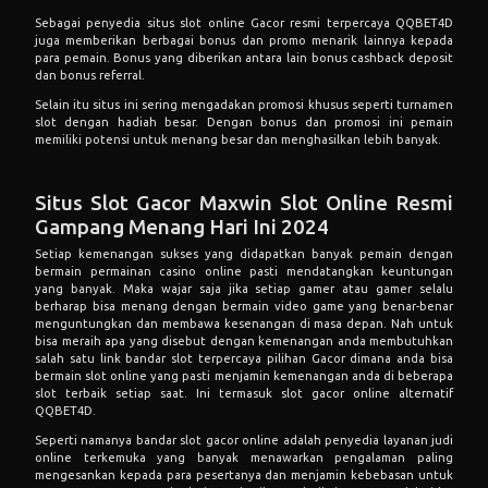
Sebagai penyedia situs slot online Gacor resmi terpercaya QQBET4D
juga memberikan berbagai bonus dan promo menarik lainnya kepada
para pemain. Bonus yang diberikan antara lain bonus cashback deposit
dan bonus referral.
Selain itu situs ini sering mengadakan promosi khusus seperti turnamen
slot dengan hadiah besar. Dengan bonus dan promosi ini pemain
memiliki potensi untuk menang besar dan menghasilkan lebih banyak.
Situs Slot Gacor Maxwin Slot Online Resmi
Gampang Menang Hari Ini 2024
Setiap kemenangan sukses yang didapatkan banyak pemain dengan
bermain permainan casino online pasti mendatangkan keuntungan
yang banyak. Maka wajar saja jika setiap gamer atau gamer selalu
berharap bisa menang dengan bermain video game yang benar-benar
menguntungkan dan membawa kesenangan di masa depan. Nah untuk
bisa meraih apa yang disebut dengan kemenangan anda membutuhkan
salah satu link bandar slot terpercaya pilihan Gacor dimana anda bisa
bermain slot online yang pasti menjamin kemenangan anda di beberapa
slot terbaik setiap saat. Ini termasuk slot gacor online alternatif
QQBET4D.
Seperti namanya bandar slot gacor online adalah penyedia layanan judi
online terkemuka yang banyak menawarkan pengalaman paling
mengesankan kepada para pesertanya dan menjamin kebebasan untuk