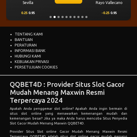
Sevilla
Rayo Vallecano
0.25
0.95
-0.25
0.95
TENTANG KAMI
BANTUAN
PERATURAN
INFORMASI BANK
HUBUNGI KAMI
KEBIJAKAN PRIVASI
PERSETUJUAN COOKIES
QQBET4D
: Provider Situs Slot Gacor
Mudah Menang Maxwin Resmi
Terpercaya 2024
Apakah Anda penggemar slot online? Apakah Anda ingin bermain di
situs slot online yang menawarkan kemenangan mudah dan
kemenangan besar? Jika ya maka Anda harus mencoba Situs Penyedia
Slot Gacor Mudah Menang Maxwin
QQBET4D
.
Provider
Situs Slot online
Gacor Mudah Menang Maxwin Resmi
Terpercaya QQBET4D adalah situs slot online gacor mudah menang