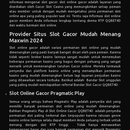
informasi mengenai slot gacor. slot online gacor adalah layanan yang
disediakan oleh Gacor Slot Casino yang memungkinkan setiap pemain
atau member untuk dengan mudah mengetahui jenis permainan slot
online apa yang paling populer saat ini. Tentu saja Informasi slot online
gacor memberi Anda informasi lengkap tentang skema RTP QQBET4D
dan waktu bermain slot online.
Provider Situs Slot Gacor Mudah Menang
Maxwin 2024
Slot online gacor
adalah variasi permainan slot online yang mudah
dimenangkan yang pasti banyak banget dicari oleh para pemain. Karena
tidak seperti broker kasino lainnya sangat mudah untuk menemukan
beberapa permainan kasino yang bagus dengan peluang yang sangat
menarik untuk memenangkan taruhan Gacor online. Mereka termasuk
penyedia dan platform kasino online yang menampilkan permainan
kasino yang mudah dimenangkan belum lagi layanan perjudian kasino
yang ditawarkan secara terbuka. Berikut adalah Bandar Slot unggulan
yang paling mudah mendapatkan referral Bandar Slot Gacor QQBET4D:
Slot Online Gacor Pragmatic Play
Semua orang setuju bahwa Pragmatic Play adalah penyedia slot yang
memiliki banyak permainan slot online yang mudah dimenangkan.
Bahkan Pragmatic Play di Slot Online Gacor QQBET4D adalah penyedia
permainan slot paling terkenal dan terpopuler karena ratusan genre
kasino online lainnya selalu dapat memberi Anda peluang terbaik untuk
menang dengan slot RTP tinggi. . Tidak hanya menawarkan
kemenangan besar dan juga banyak permainan slot menarik Pragmatic